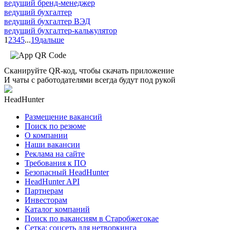
ведущий бренд-менеджер
ведущий бухгалтер
ведущий бухгалтер ВЭД
ведущий бухгалтер-калькулятор
1
2
3
4
5
...
19
дальше
Сканируйте QR-код, чтобы скачать приложение
И чаты с работодателями всегда будут под рукой
HeadHunter
Размещение вакансий
Поиск по резюме
О компании
Наши вакансии
Реклама на сайте
Требования к ПО
Безопасный HeadHunter
HeadHunter API
Партнерам
Инвесторам
Каталог компаний
Поиск по вакансиям в Старобжегокае
Сетка: соцсеть для нетворкинга