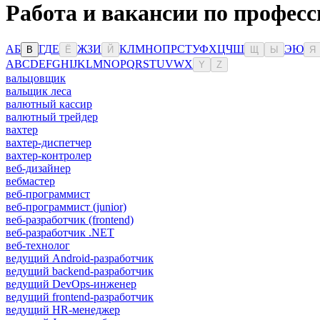
Работа и вакансии по профес
А
Б
Г
Д
Е
Ж
З
И
К
Л
М
Н
О
П
Р
С
Т
У
Ф
Х
Ц
Ч
Ш
Э
Ю
В
Ё
Й
Щ
Ы
Я
A
B
C
D
E
F
G
H
I
J
K
L
M
N
O
P
Q
R
S
T
U
V
W
X
Y
Z
вальцовщик
вальщик леса
валютный кассир
валютный трейдер
вахтер
вахтер-диспетчер
вахтер-контролер
веб-дизайнер
вебмастер
веб-программист
веб-программист (junior)
веб-разработчик (frontend)
веб-разработчик .NET
веб-технолог
ведущий Android-разработчик
ведущий backend-разработчик
ведущий DevOps-инженер
ведущий frontend-разработчик
ведущий HR-менеджер