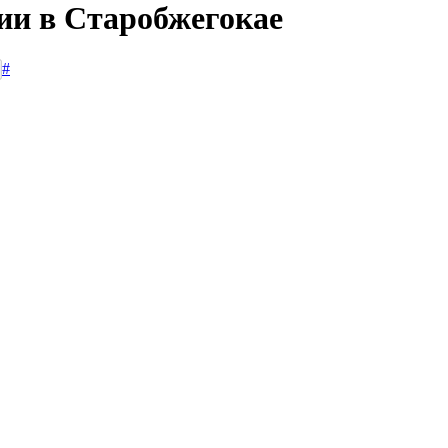
сии в Старобжегокае
#